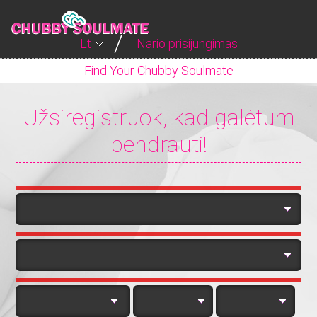
Lt
Nario prisijungimas
Find Your Chubby Soulmate
Užsiregistruok,
kad galėtum
bendrauti!