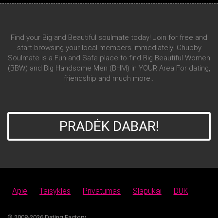
Find your Big and Beautiful soulmate today! Join for free and
start browsing your local members immediately! Chubby
Soulmate is a Fun and Safe place to find Big Beautiful Women
(BBW) and Big Handsome Men (BHM) in YOUR Area For dating,
friendship and much more...
PRADĖK DABAR!
Apie
Taisyklės
Privatumas
Slapukai
DUK
© 2008-2026
Dating Factory