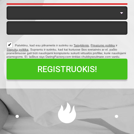
✔
Patvirtinu, kad esu pilnametis ir sutinku su
Taisyklėmis
,
Privatumo politika
ir
Slapukų politika
. Suprantu ir sutinku, kad kai kuriuose šios svetainės ar el. pašto
pranešimuose gali būti naudojami kompiuteriu sukurti virtualūs profiliai, kurie naudojami
pramogoms. El. laiškus siųs DatingFactory.com tinklas chubbysoulmate.com vardu.