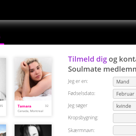
G
Tilmeld dig
og kont
Soulmate
medlemm
Jeg er en:
Fødselsdato:
Jeg søger
35
Tamara
32
Canada, Montreal
Kropsbygning:
Skærmnavn: