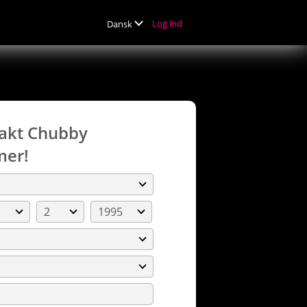
Log ind
Dansk
akt
Chubby
er!