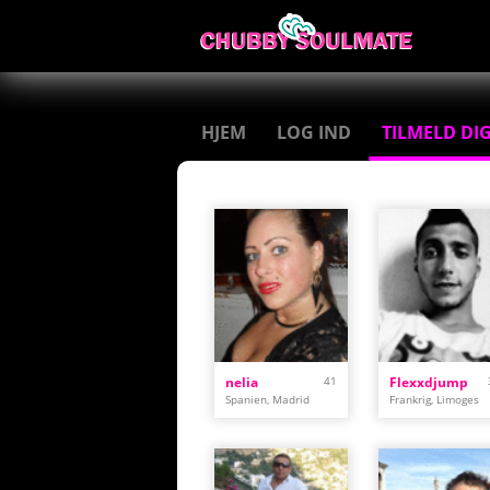
HJEM
LOG IND
TILMELD DI
nelia
41
Flexxdjump
Spanien, Madrid
Frankrig, Limoges