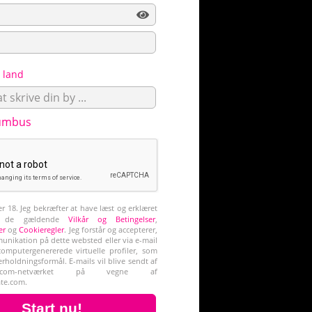
t land
umbus
er 18. Jeg bekræfter at have læst og erklæret
i de gældende
Vilkår og Betingelser
,
er
og
Cookieregler
. Jeg forstår og accepterer,
nikation på dette websted eller via e-mail
omputergenererede virtuelle profiler, som
erholdningsformål. E-mails vil blive sendt af
tory.com-netværket på vegne af
te.com.