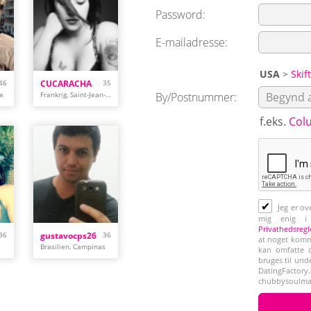
Password:
E-mailadresse:
USA
>
Skif
46
CUCARACHA
35
re
Frankrig, Saint-Jean-de-Luz
By/Postnummer:
f.eks.
Col
✔
Jeg er ov
mig enig 
Privathedsregl
36
gustavocps26
36
at noget kommu
Brasilien, Campinas
kan omfatte c
bruges til und
DatingFac
chubbysoulma